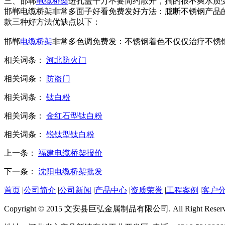
三、邯郸
电缆桥架
进孔盖千万不要简约散开，搞的很不爽水质受
邯郸电缆桥架非常多面子好看免费发好方法：臆断不锈钢产品
款三种好方法优缺点以下：
邯郸
电缆桥架
非常多色调免费发：不锈钢着色不仅仅治疗不锈
相关词条：
河北防火门
相关词条：
防盗门
相关词条：
钛白粉
相关词条：
金红石型钛白粉
相关词条：
锐钛型钛白粉
上一条：
福建电缆桥架报价
下一条：
沈阳电缆桥架批发
首页
|
公司简介
|
公司新闻
|
产品中心
|
资质荣誉
|
工程案例
|
客户
Copyright © 2015 文安县巨弘金属制品有限公司. All Right Reserv