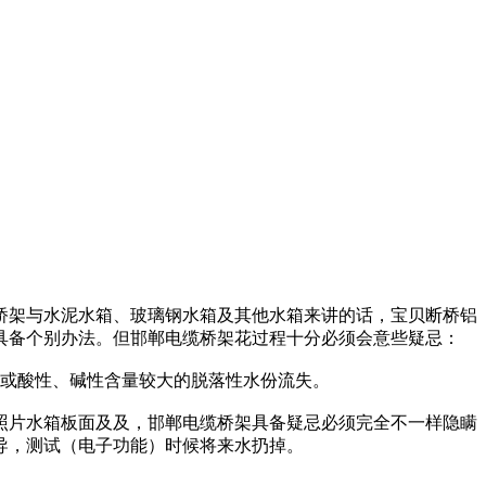
桥架与水泥水箱、玻璃钢水箱及其他水箱来讲的话，宝贝断桥铝
具备个别办法。但邯郸电缆桥架花过程十分必须会意些疑忌：
酸或酸性、碱性含量较大的脱落性水份流失。
照片水箱板面及及，邯郸电缆桥架具备疑忌必须完全不一样隐瞒
导，测试（电子功能）时候将来水扔掉。